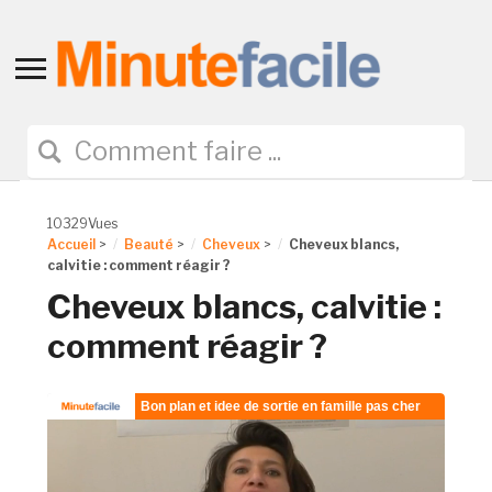
Toggle
sidebar
&
navigation
10329Vues
Accueil
>
Beauté
>
Cheveux
>
Cheveux blancs,
calvitie : comment réagir ?
Cheveux blancs, calvitie :
comment réagir ?