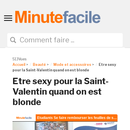
Toggle
sidebar
&
navigation
513Vues
Accueil
>
Beauté
>
Mode et accessoires
>
Etre sexy
pour la Saint-Valentin quand on est blonde
Etre sexy pour la Saint-
Valentin quand on est
blonde