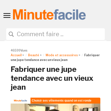
Toggle
sidebar
&
navigation
46599Vues
Accueil
>
Beauté
>
Mode et accessoires
>
Fabriquer
une jupe tendance avec un vieux jean
Fabriquer une jupe
tendance avec un vieux
jean