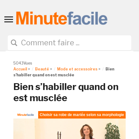
Toggle
sidebar
&
navigation
5043Vues
Accueil
>
Beauté
>
Mode et accessoires
>
Bien
s’habiller quand on est musclée
Bien s’habiller quand on
est musclée