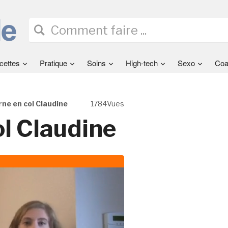
cettes
Pratique
Soins
High-tech
Sexo
Coa
ne en col Claudine
1784Vues
l Claudine