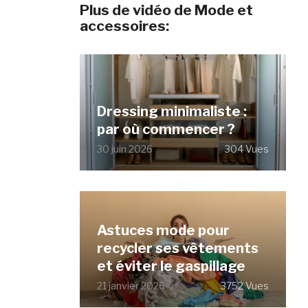
Plus de vidéo de Mode et
accessoires:
Dressing minimaliste :
par où commencer ?
30 juin 2026
304 Vues
Astuces mode pour
recycler ses vêtements
et éviter le gaspillage
21 janvier 2026
3752 Vues