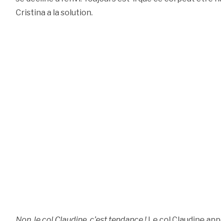
Cristina a la solution.
Non, le col Claudine, c’est tendance !
Le col Claudine app