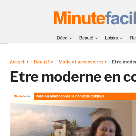
Déco
Beauté
Loisirs
Re
Accueil
>
Beauté
>
Mode et accessoires
>
Etre moder
Etre moderne en co