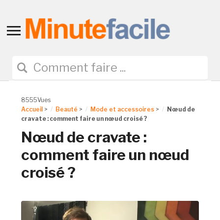
Toggle
sidebar
&
navigation
8555Vues
Accueil
>
Beauté
>
Mode et accessoires
>
Nœud de
cravate : comment faire un nœud croisé ?
Nœud de cravate :
comment faire un nœud
croisé ?