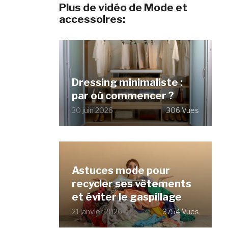
Plus de vidéo de Mode et
accessoires:
Dressing minimaliste :
par où commencer ?
30 juin 2026
306 Vues
Astuces mode pour
recycler ses vêtements
et éviter le gaspillage
21 janvier 2026
3754 Vues