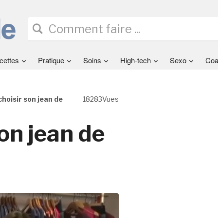
cettes
Pratique
Soins
High-tech
Sexo
Coa
oisir son jean de
18283Vues
on jean de