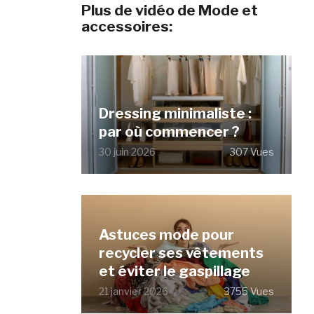
Plus de vidéo de Mode et
accessoires:
Dressing minimaliste :
par où commencer ?
30 juin 2026
307 Vues
Astuces mode pour
recycler ses vêtements
et éviter le gaspillage
21 janvier 2026
3755 Vues