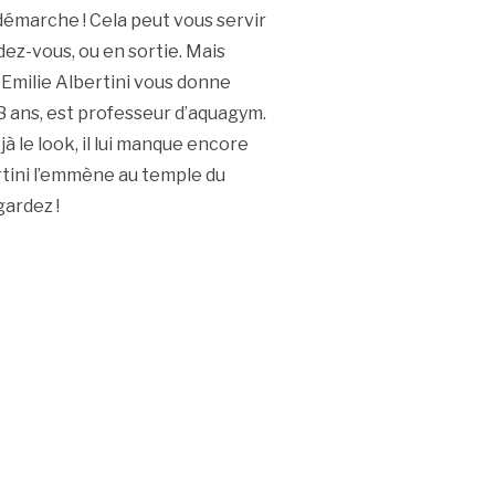
démarche ! Cela peut vous servir
dez-vous, ou en sortie. Mais
 Emilie Albertini vous donne
38 ans, est professeur d’aquagym.
jà le look, il lui manque encore
rtini l’emmène au temple du
gardez !