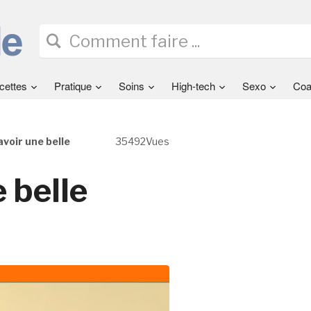
cettes
Pratique
Soins
High-tech
Sexo
Coa
oir une belle
35492Vues
 belle