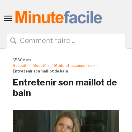
Toggle
sidebar
&
navigation
6580Vues
Accueil
>
Beauté
>
Mode et accessoires
>
Entretenir son maillot de bain
Entretenir son maillot de
bain