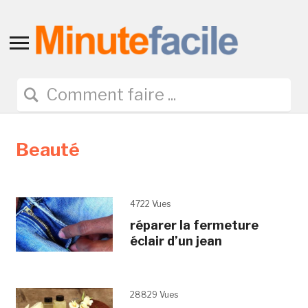
Toggle
sidebar
&
navigation
Beauté
4722 Vues
réparer la fermeture
éclair d’un jean
28829 Vues