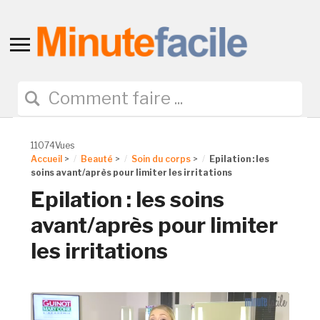
Toggle
sidebar
&
navigation
11074Vues
Accueil
>
Beauté
>
Soin du corps
>
Epilation : les
soins avant/après pour limiter les irritations
Epilation : les soins
avant/après pour limiter
les irritations