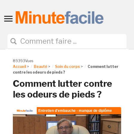
Toggle
sidebar
&
navigation
89393Vues
Accueil
>
Beauté
>
Soin du corps
>
Comment lutter
contre les odeurs de pieds ?
Comment lutter contre
les odeurs de pieds ?