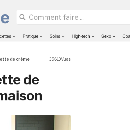
cettes
Pratique
Soins
High-tech
Sexo
Coa
cette de crème
35613Vues
ette de
maison