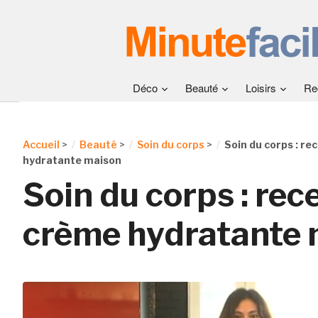
Déco
Beauté
Loisirs
Re
Accueil
>
Beauté
>
Soin du corps
>
Soin du corps : re
hydratante maison
Soin du corps : rec
crème hydratante 