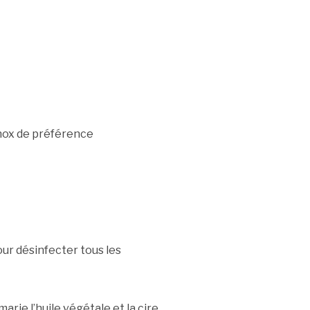
inox de préférence
ur désinfecter tous les
arie l’huile végétale et la cire