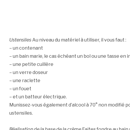
Ustensiles
Au niveau du matériel à utiliser, il vous faut :
– un contenant
– un bain marie, le cas échéant un bol ou une tasse en 
– une petite cuillère
– un verre doseur
– une raclette
– un fouet
– et un batteur électrique.
Munissez-vous également d’alcool à 70° non modifié po
ustensiles.
Réalisation de la base de la crème
Faites fondre au bain m