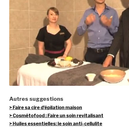
Autres suggestions
Faire sa cire d’épilation maison
Cosmétofood : Faire un soin revitalisant
Huiles essentielles: le soin anti-cellulite