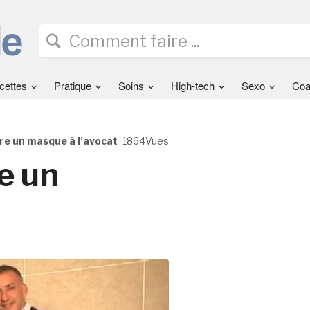
cettes
Pratique
Soins
High-tech
Sexo
Coa
re un masque à l’avocat
1864Vues
e un