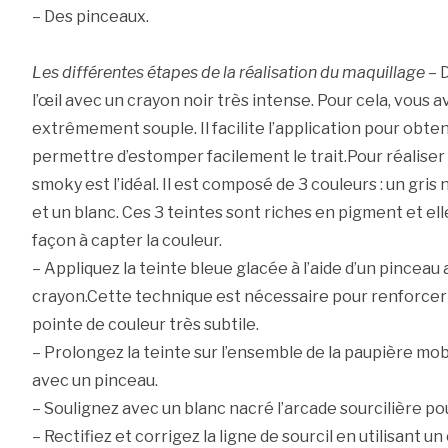
– Des pinceaux.
Les différentes étapes de la réalisation du maquillage
– 
l’œil avec un crayon noir très intense. Pour cela, vous 
extrêmement souple. Il facilite l’application pour obten
permettre d’estomper facilement le trait.Pour réaliser c
smoky est l’idéal. Il est composé de 3 couleurs : un gris 
et un blanc. Ces 3 teintes sont riches en pigment et el
façon à capter la couleur.
– Appliquez la teinte bleue glacée à l’aide d’un pinceau 
crayon.Cette technique est nécessaire pour renforcer l
pointe de couleur très subtile.
– Prolongez la teinte sur l’ensemble de la paupière mob
avec un pinceau.
– Soulignez avec un blanc nacré l’arcade sourcilière pou
– Rectifiez et corrigez la ligne de sourcil en utilisant u