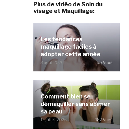
Plus de vidéo de Soin du
visage et Maquillage:
Les tendances
maquillage faciles à
adopter cette année
3 août 2026
55 Vues
Comment bien se
démaquiller sans abîmer
sa peau
14 juillet 2026
182 Vues