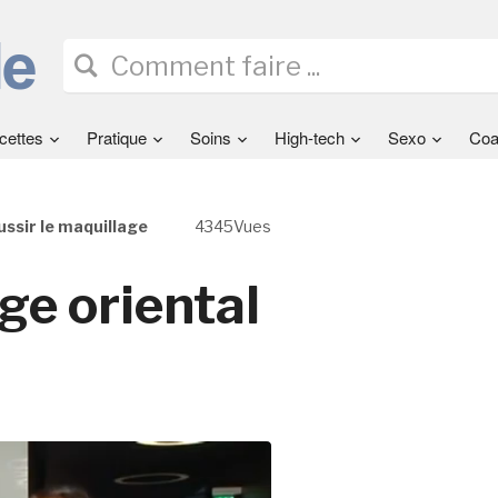
cettes
Pratique
Soins
High-tech
Sexo
Coa
ussir le maquillage
4345Vues
ge oriental