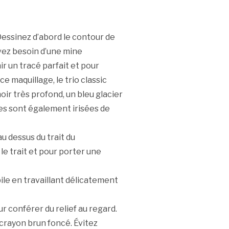
Dessinez d’abord le contour de
avez besoin d’une mine
ir un tracé parfait et pour
e maquillage, le trio classic
noir très profond, un bleu glacier
les sont également irisées de
au dessus du trait du
e trait et pour porter une
ile en travaillant délicatement
r conférer du relief au regard.
n crayon brun foncé. Évitez