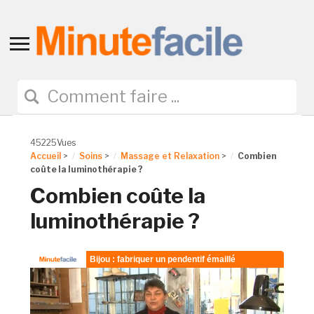
Toggle
sidebar
&
navigation
45225Vues
Accueil
>
Soins
>
Massage et Relaxation
>
Combien
coûte la luminothérapie ?
Combien coûte la
luminothérapie ?