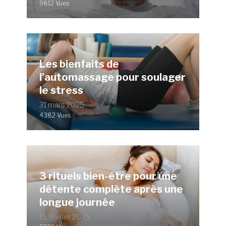
9812 Vues
Les bienfaits de
l’automassage pour soulager
le stress
31 mars 2025
4382 Vues
3 rituels bien-être pour une
détente complète après une
longue journée
15 février 2025