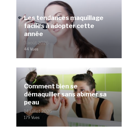
Les tendances maquillage
faciles à adopter cette
année
3 août 2026
44 Vues
Comment bien se
démaquiller sans abîmer sa
peau
14 juillet 2026
179 Vues