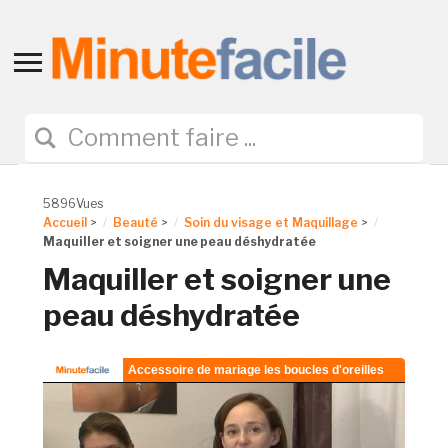
Toggle
sidebar
&
navigation
5896Vues
Accueil
>
Beauté
>
Soin du visage et Maquillage
>
Maquiller et soigner une peau déshydratée
Maquiller et soigner une
peau déshydratée