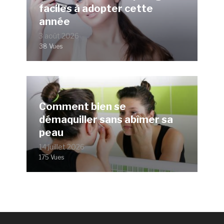
faciles à adopter cette
année
3 août 2026
38 Vues
Comment bien se
démaquiller sans abîmer sa
peau
14 juillet 2026
175 Vues