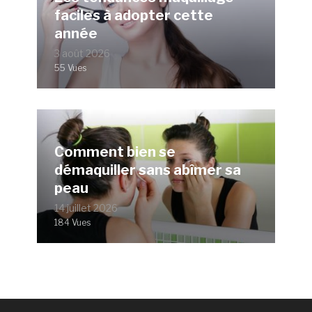
faciles à adopter cette
année
3 août 2026
55 Vues
Comment bien se
démaquiller sans abîmer sa
peau
14 juillet 2026
184 Vues