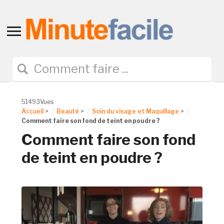
Toggle
sidebar
&
navigation
51493Vues
Accueil
>
Beauté
>
Soin du visage et Maquillage
>
Comment faire son fond de teint en poudre ?
Comment faire son fond
de teint en poudre ?