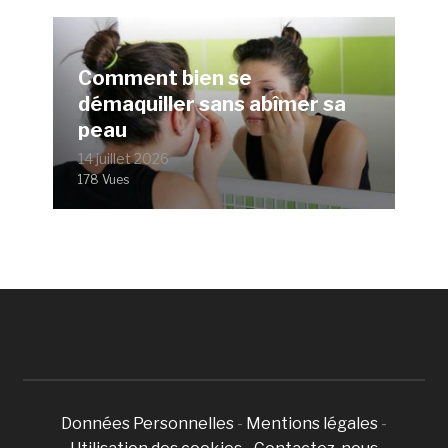
Comment bien se
démaquiller sans abîmer sa
peau
14 juillet 2026
178 Vues
Données Personnelles
-
Mentions légales
-