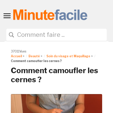
Toggle
sidebar
&
navigation
37011Vues
Accueil
>
Beauté
>
Soin du visage et Maquillage
>
Comment camoufler les cernes ?
Comment camoufler les
cernes ?