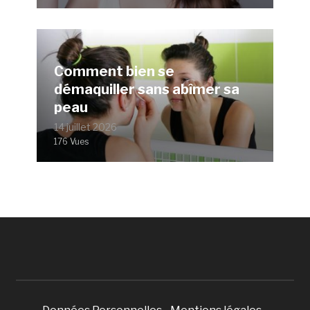
Comment bien se
démaquiller sans abîmer sa
peau
14 juillet 2026
176 Vues