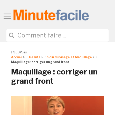
Toggle
sidebar
&
navigation
17160Vues
Accueil
>
Beauté
>
Soin du visage et Maquillage
>
Maquillage : corriger un grand front
Maquillage : corriger un
grand front