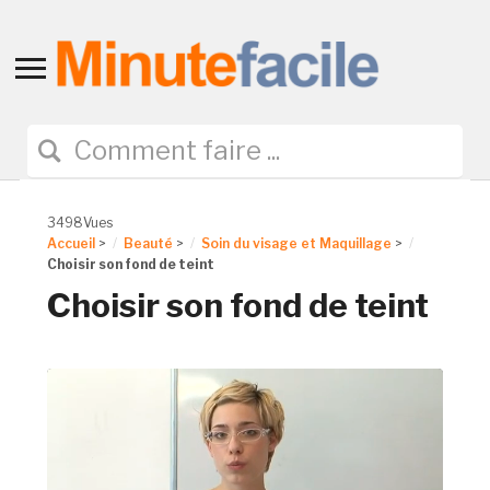
Toggle
sidebar
&
navigation
3498Vues
Accueil
>
Beauté
>
Soin du visage et Maquillage
>
Choisir son fond de teint
Choisir son fond de teint