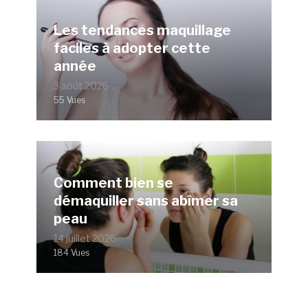
Les tendances maquillage
faciles à adopter cette
année
3 août 2026
55 Vues
Comment bien se
démaquiller sans abîmer sa
peau
14 juillet 2026
184 Vues