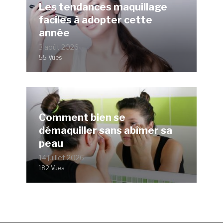
Les tendances maquillage
faciles à adopter cette
année
3 août 2026
55 Vues
Comment bien se
démaquiller sans abîmer sa
peau
14 juillet 2026
182 Vues