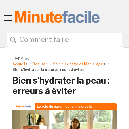
Toggle
sidebar
&
navigation
3941Vues
Accueil
>
Beauté
>
Soin du visage et Maquillage
>
Bien s’hydrater la peau : erreurs à éviter
Bien s’hydrater la peau :
erreurs à éviter