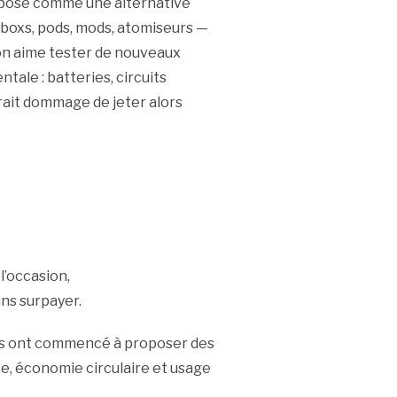
impose comme une alternative
— boxs, pods, mods, atomiseurs —
’on aime tester de nouveaux
ale : batteries, circuits
erait dommage de jeter alors
l’occasion,
ns surpayer.
ées ont commencé à proposer des
e, économie circulaire et usage