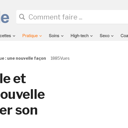
cettes
Pratique
Soins
High-tech
Sexo
Coa
e : une nouvelle façon
1885Vues
e et
ouvelle
er son