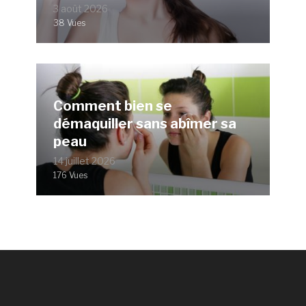
3 août 2026
38 Vues
Comment bien se
démaquiller sans abîmer sa
peau
14 juillet 2026
176 Vues