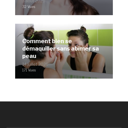
3 août 2026
32 Vues
Comment bien se
démaquiller sans abîmer sa
peau
14 juillet 2026
171 Vues