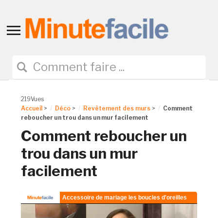
Toggle
sidebar
&
navigation
219Vues
Accueil
>
Déco
>
Revêtement des murs
>
Comment
reboucher un trou dans un mur facilement
Comment reboucher un
trou dans un mur
facilement