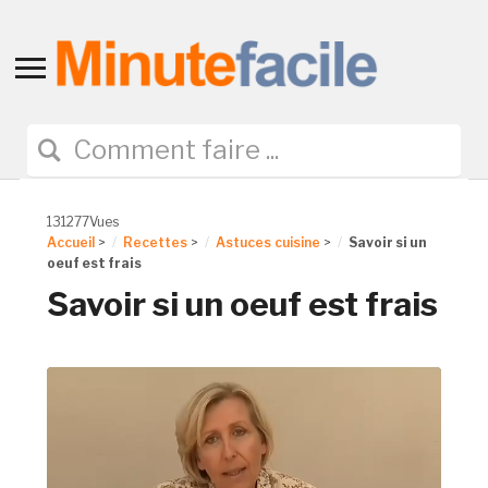
Toggle
sidebar
&
navigation
131277Vues
Accueil
>
Recettes
>
Astuces cuisine
>
Savoir si un
oeuf est frais
Savoir si un oeuf est frais