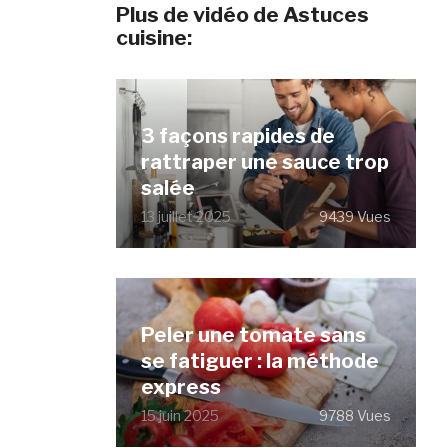
Plus de vidéo de Astuces
cuisine:
3 façons rapides de
rattraper une sauce trop
salée
13 juillet 2025
9439 Vues
Peler une tomate sans
se fatiguer : la méthode
express
15 juin 2025
9788 Vues