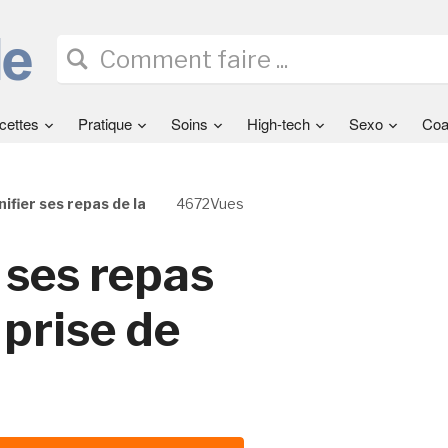
cettes
Pratique
Soins
High-tech
Sexo
Coa
fier ses repas de la
4672Vues
 ses repas
 prise de