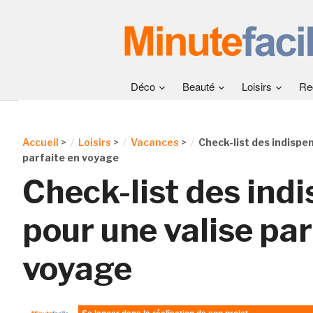
Déco
Beauté
Loisirs
Re
Accueil
>
Loisirs
>
Vacances
>
Check-list des indispe
parfaite en voyage
Check-list des ind
pour une valise par
voyage