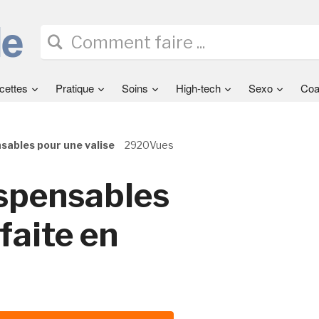
cettes
Pratique
Soins
High-tech
Sexo
Coa
nsables pour une valise
2920Vues
ispensables
faite en