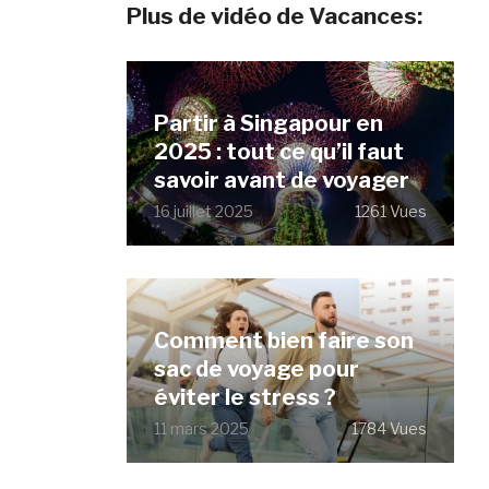
Plus de vidéo de Vacances:
Partir à Singapour en
2025 : tout ce qu’il faut
savoir avant de voyager
16 juillet 2025
1261 Vues
Comment bien faire son
sac de voyage pour
éviter le stress ?
11 mars 2025
1784 Vues