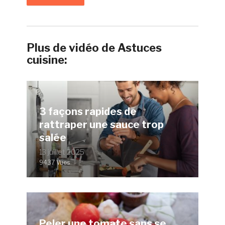
Plus de vidéo de Astuces
cuisine:
3 façons rapides de
rattraper une sauce trop
salée
13 juillet 2025
9437 Vues
Peler une tomate sans se