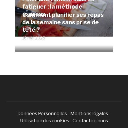
fatiguer : la méthode
express
Comment planifier ses repas
de la semaine sans prise de
15 juin 2025
9788 Vues
tête ?
16 mai 2025
4672 Vues
Données Personnelles
-
Mentions légales
-
Utilisation des cookies
-
Contactez-nous