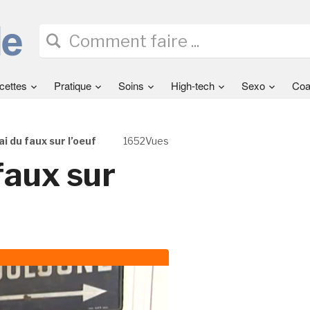
cettes
Pratique
Soins
High-tech
Sexo
Coa
i du faux sur l’oeuf
1652Vues
faux sur