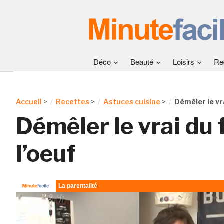
Déco
Beauté
Loisirs
Re
Accueil
>
Recettes
>
Astuces cuisine
>
Démêler le vra
Démêler le vrai du 
l’oeuf