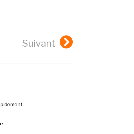
Suivant
rapidement
ée