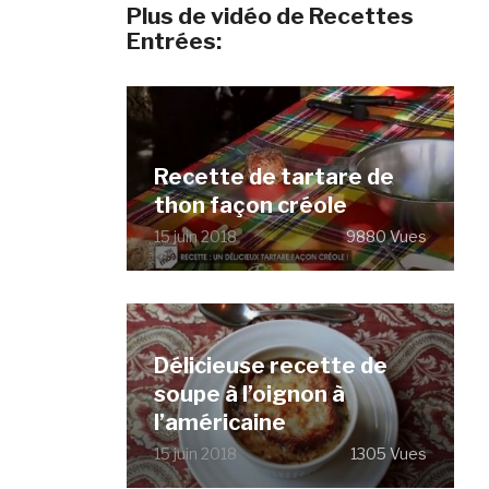
Plus de vidéo de Recettes
Entrées:
Recette de tartare de
thon façon créole
15 juin 2018
9880 Vues
Délicieuse recette de
soupe à l’oignon à
l’américaine
15 juin 2018
1305 Vues