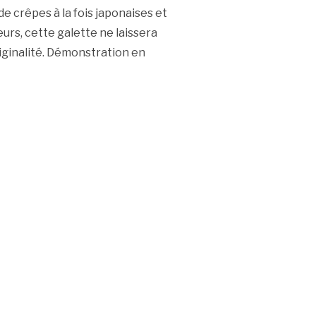
 crêpes à la fois japonaises et
urs, cette galette ne laissera
riginalité. Démonstration en