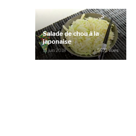
Salade de chou à la
japonaise
15 juin 2018
5872 Vues