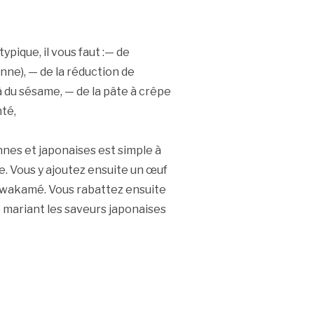
pique, il vous faut :— de
ne), — de la réduction de
à du sésame, — de la pâte à crêpe
mté,
nes et japonaises est simple à
ère. Vous y ajoutez ensuite un œuf
u wakamé. Vous rabattez ensuite
e mariant les saveurs japonaises