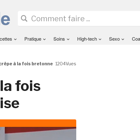
cettes
Pratique
Soins
High-tech
Sexo
Coa
crêpe à la fois bretonne
1204Vues
la fois
ise