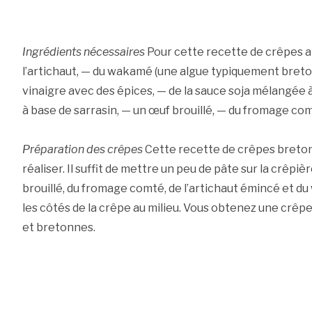
Ingrédients nécessaires
Pour cette recette de crêpes aty
l’artichaut, — du wakamé (une algue typiquement breton
vinaigre avec des épices, — de la sauce soja mélangée 
à base de sarrasin, — un œuf brouillé, — du fromage co
Préparation des crêpes
Cette recette de crêpes breton
réaliser. Il suffit de mettre un peu de pâte sur la crêpi
brouillé, du fromage comté, de l’artichaut émincé et d
les côtés de la crêpe au milieu. Vous obtenez une crêp
et bretonnes.