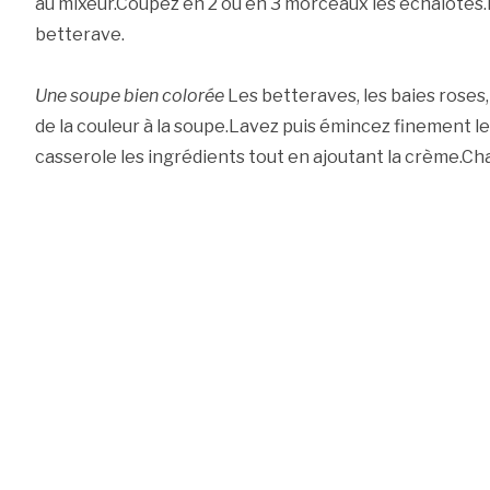
au mixeur.Coupez en 2 ou en 3 morceaux les échalotes
betterave.
Une soupe bien colorée
Les betteraves, les baies roses,
de la couleur à la soupe.Lavez puis émincez finement l
casserole les ingrédients tout en ajoutant la crème.Cha