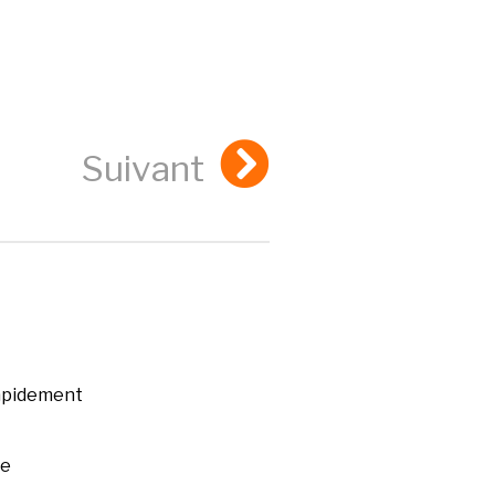
Suivant
rapidement
ée