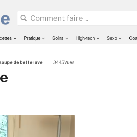
cettes
Pratique
Soins
High-tech
Sexo
Coa
soupe de betterave
3445Vues
de