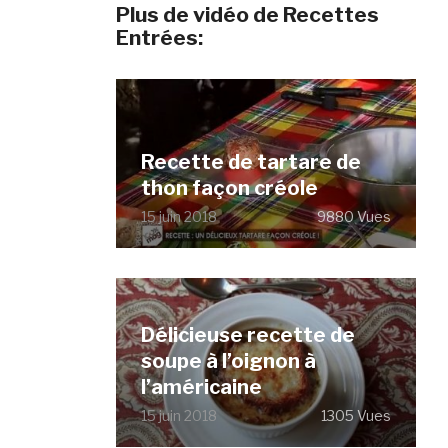
Plus de vidéo de Recettes
Entrées:
Recette de tartare de
thon façon créole
15 juin 2018
9880 Vues
Délicieuse recette de
soupe à l’oignon à
l’américaine
15 juin 2018
1305 Vues