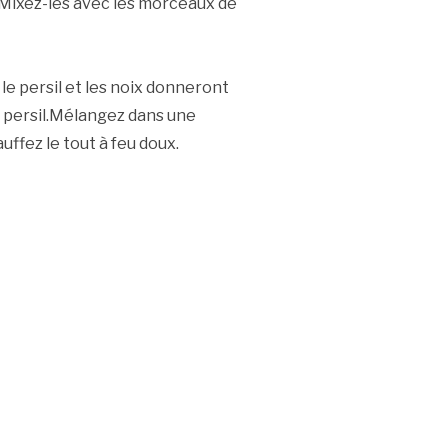
.Mixez-les avec les morceaux de
 le persil et les noix donneront
e persil.Mélangez dans une
uffez le tout à feu doux.