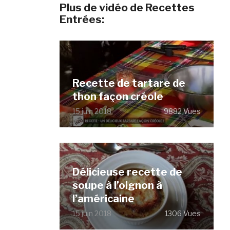
Plus de vidéo de Recettes
Entrées:
Recette de tartare de
thon façon créole
15 juin 2018
9882 Vues
Délicieuse recette de
soupe à l’oignon à
l’américaine
15 juin 2018
1306 Vues