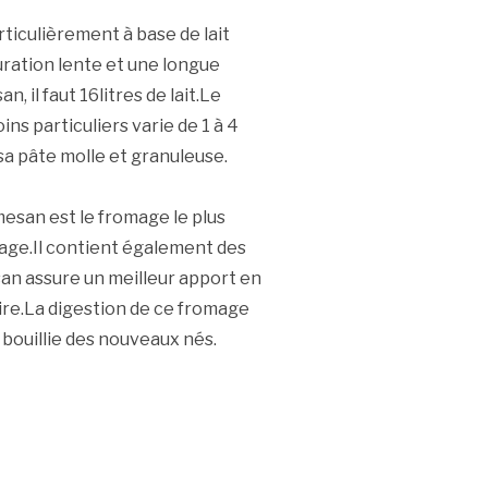
ticulièrement à base de lait
ration lente et une longue
 il faut 16litres de lait.Le
ns particuliers varie de 1 à 4
sa pâte molle et granuleuse.
esan est le fromage le plus
mage.Il contient également des
n assure un meilleur apport en
ire.La digestion de ce fromage
 bouillie des nouveaux nés.