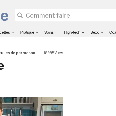
cettes
Pratique
Soins
High-tech
Sexo
Coa
tuiles de parmesan
18995Vues
e