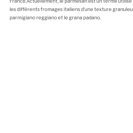
France.Actuellement, le parmesan est un terme utilis
les différents fromages italiens d’une texture granuleu
parmigiano reggiano et le grana padano.