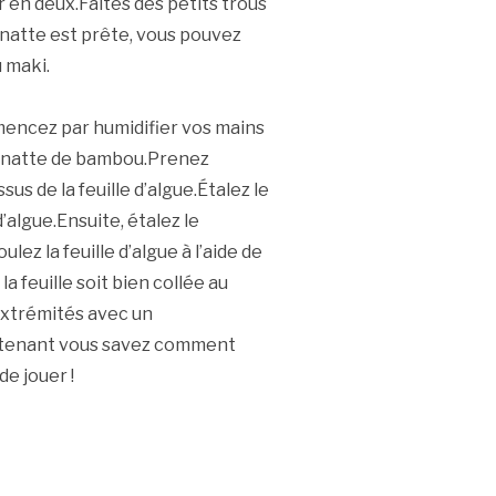
r en deux.Faites des petits trous
natte est prête, vous pouvez
 maki.
ncez par humidifier vos mains
la natte de bambou.Prenez
s de la feuille d’algue.Étalez le
d’algue.Ensuite, étalez le
lez la feuille d’algue à l’aide de
a feuille soit bien collée au
 extrémités avec un
intenant vous savez comment
e jouer !