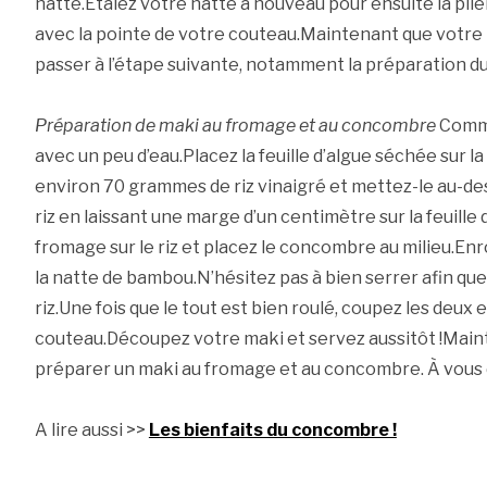
natte.Étalez votre natte à nouveau pour ensuite la plie
avec la pointe de votre couteau.Maintenant que votre 
passer à l’étape suivante, notamment la préparation du
Préparation de maki au fromage et au concombre
Comme
avec un peu d’eau.Placez la feuille d’algue séchée sur 
environ 70 grammes de riz vinaigré et mettez-le au-dessu
riz en laissant une marge d’un centimètre sur la feuille 
fromage sur le riz et placez le concombre au milieu.Enrou
la natte de bambou.N’hésitez pas à bien serrer afin que l
riz.Une fois que le tout est bien roulé, coupez les deux
couteau.Découpez votre maki et servez aussitôt !Ma
préparer un maki au fromage et au concombre. À vous d
A lire aussi >>
Les bienfaits du concombre !