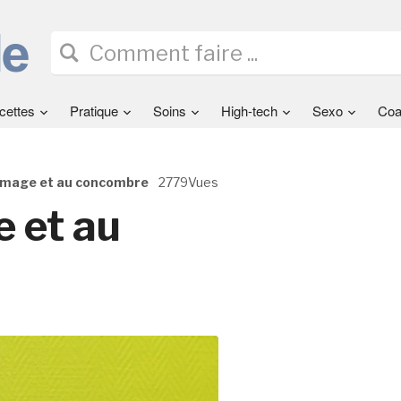
cettes
Pratique
Soins
High-tech
Sexo
Coa
omage et au concombre
2779Vues
 et au