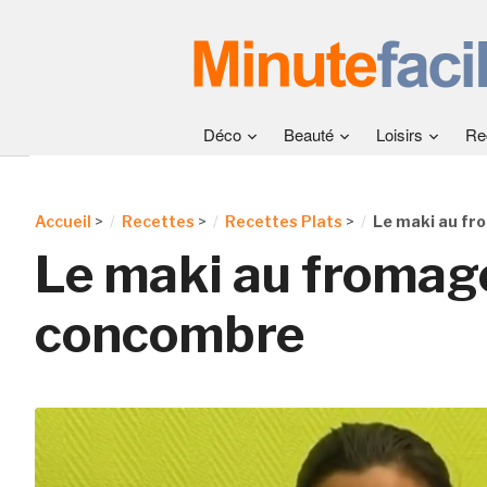
Déco
Beauté
Loisirs
Re
Accueil
>
Recettes
>
Recettes Plats
>
Le maki au fr
Le maki au fromage
concombre