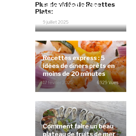
Plus de vidéo de Recettes
Faire un œuf poché
Plats:
parfait sans vinaigre
9 juillet 2025
12068 Vues
Recettes express : 5
idées de dîners prêts en
moins de 20 minutes
17 février 2025
6929 Vues
Comment faire un beau
plateau de fruits de mer