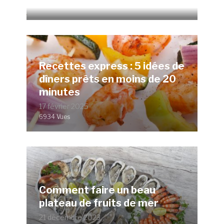
12076 Vues
Recettes express : 5 idées de
dîners prêts en moins de 20
minutes
17 février 2025
6934 Vues
Comment faire un beau
plateau de fruits de mer
21 décembre 2023