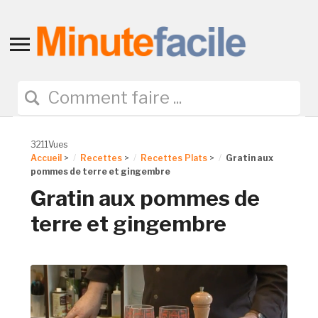
Toggle
sidebar
&
navigation
3211Vues
Accueil
>
Recettes
>
Recettes Plats
>
Gratin aux
pommes de terre et gingembre
Gratin aux pommes de
terre et gingembre