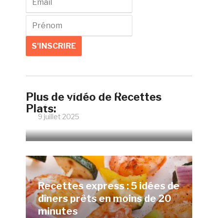
Faire un œuf poché parfait
Plus de vidéo de Recettes
sans vinaigre
Plats:
9 juillet 2025
12070 Vues
Recettes express : 5 idées de
dîners prêts en moins de 20
minutes