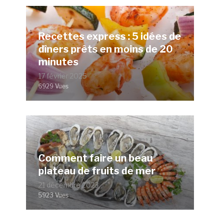
Recettes express : 5 idées de
dîners prêts en moins de 20
minutes
17 février 2025
6929 Vues
Comment faire un beau
plateau de fruits de mer
21 décembre 2023
5923 Vues