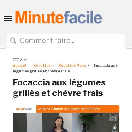
Toggle
sidebar
&
navigation
770Vues
Accueil
>
Recettes
>
Recettes Plats
>
Focaccia aux
légumes grillés et chèvre frais
Focaccia aux légumes
grillés et chèvre frais