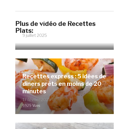
Faire un œuf poché parfait
Plus de vidéo de Recettes
sans vinaigre
Plats:
9 juillet 2025
12069 Vues
Recettes express : 5 idées de
dîners prêts en moins de 20
minutes
17 février 2025
6929 Vues