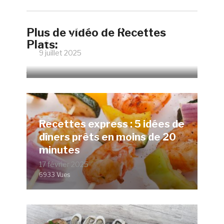
Faire un œuf poché parfait
Plus de vidéo de Recettes
sans vinaigre
Plats:
9 juillet 2025
12074 Vues
Recettes express : 5 idées de
dîners prêts en moins de 20
minutes
17 février 2025
6933 Vues