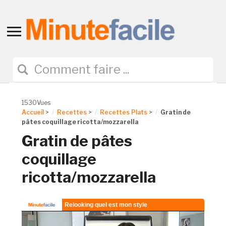
Toggle
sidebar
&
navigation
1530Vues
Accueil
>
Recettes
>
Recettes Plats
>
Gratin de
pâtes coquillage ricotta/mozzarella
Gratin de pâtes
coquillage
ricotta/mozzarella