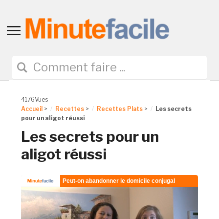
Toggle
sidebar
&
navigation
4176Vues
Accueil
>
Recettes
>
Recettes Plats
>
Les secrets
pour un aligot réussi
Les secrets pour un
aligot réussi