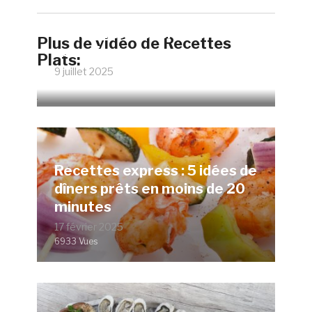
Faire un œuf poché parfait
Plus de vidéo de Recettes
sans vinaigre
Plats:
9 juillet 2025
12073 Vues
Recettes express : 5 idées de
dîners prêts en moins de 20
minutes
17 février 2025
6933 Vues