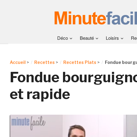
Déco
Beauté
Loisirs
Re
Accueil
>
Recettes
>
Recettes Plats
>
Fondue bourgu
Fondue bourguigno
et rapide