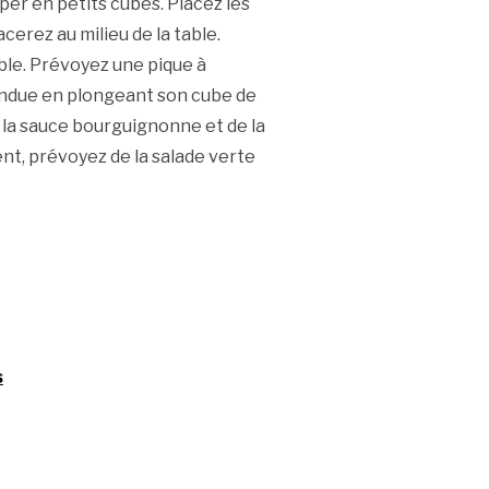
uper en petits cubes. Placez les
erez au milieu de la table.
ble. Prévoyez une pique à
ondue en plongeant son cube de
 la sauce bourguignonne et de la
t, prévoyez de la salade verte
s