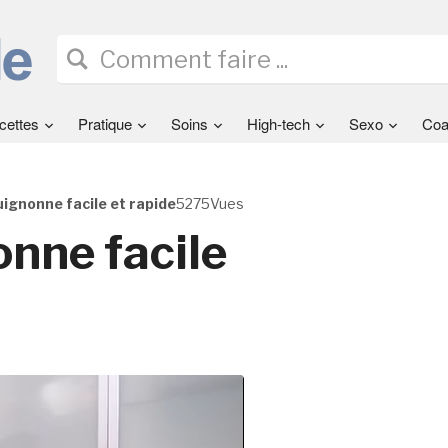
cettes
Pratique
Soins
High-tech
Sexo
Coa
ignonne facile et rapide
5275Vues
nne facile