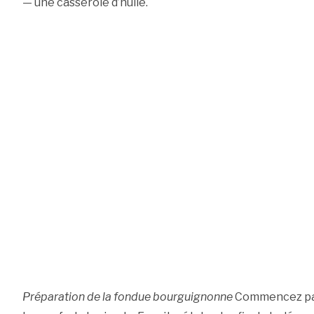
— une casserole d’huile.
Préparation de la fondue bourguignonne
Commencez par 