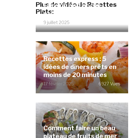
Plus de vidéo de Recettes
Faire un œuf poché
Plats:
parfait sans vinaigre
9 juillet 2025
12067 Vues
Recettes express : 5
idées de dîners prêts en
moins de 20 minutes
17 février 2025
6927 Vues
Comment faire un beau
plateau de fruits de mer