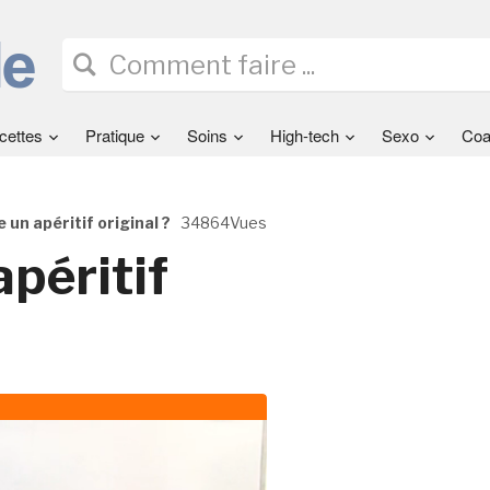
cettes
Pratique
Soins
High-tech
Sexo
Coa
un apéritif original ?
34864Vues
péritif