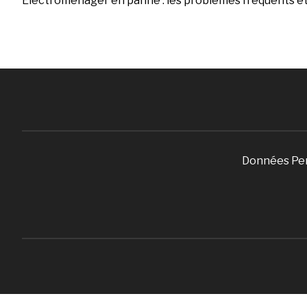
Électroménager en panne : les problèmes fréquents et 
Données Pe