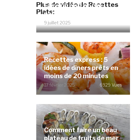
Plus de vidéo de Recettes
Faire un œuf poché
Plats:
parfait sans vinaigre
9 juillet 2025
12069 Vues
Recettes express : 5
idées de dîners prêts en
moins de 20 minutes
17 février 2025
6929 Vues
Comment faire un beau
plateau de fruits de mer