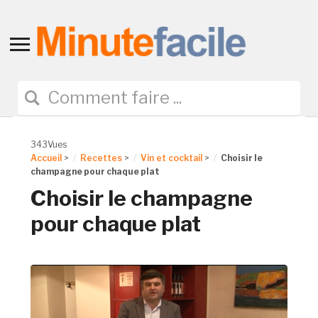
Toggle
sidebar
&
navigation
343Vues
Accueil
>
Recettes
>
Vin et cocktail
>
Choisir le
champagne pour chaque plat
Choisir le champagne
pour chaque plat