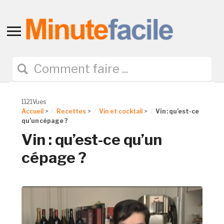
Toggle
sidebar
&
navigation
1121Vues
Accueil
>
Recettes
>
Vin et cocktail
>
Vin : qu’est-ce
qu’un cépage ?
Vin : qu’est-ce qu’un
cépage ?