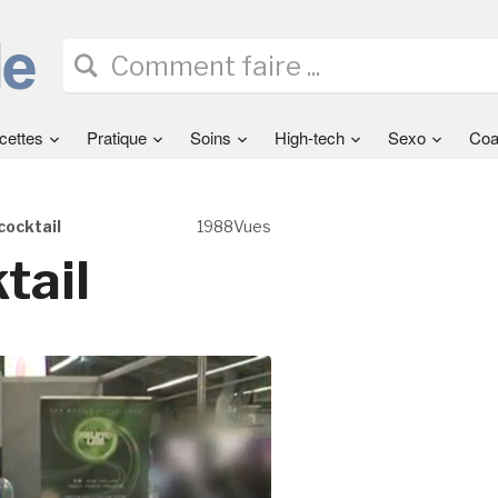
cettes
Pratique
Soins
High-tech
Sexo
Coa
cocktail
1988Vues
tail