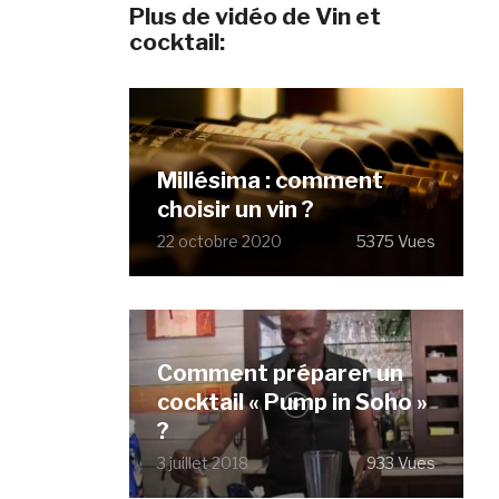
Plus de vidéo de Vin et
cocktail:
Millésima : comment
choisir un vin ?
22 octobre 2020
5375 Vues
Comment préparer un
cocktail « Pump in Soho »
?
3 juillet 2018
933 Vues