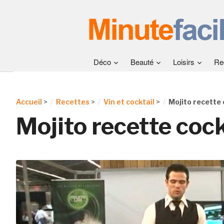
Déco
Beauté
Loisirs
Re
Accueil
>
Recettes
>
Vin et cocktail
>
Mojito recette 
Mojito recette cock