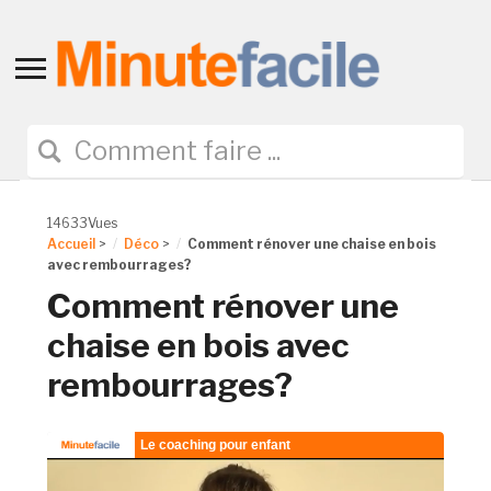
Toggle
sidebar
&
navigation
14633Vues
Accueil
>
Déco
>
Comment rénover une chaise en bois
avec rembourrages?
Comment rénover une
chaise en bois avec
rembourrages?