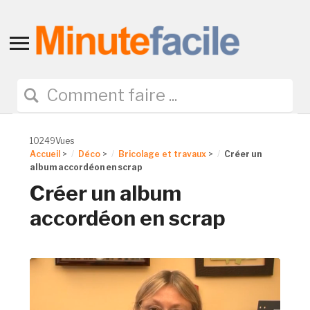
Toggle
sidebar
&
navigation
10249Vues
Accueil
>
Déco
>
Bricolage et travaux
>
Créer un
album accordéon en scrap
Créer un album
accordéon en scrap